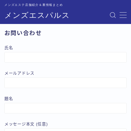
メンズエステ店舗紹介＆裏情報まとめ
メンズエスパルス
MENU
お問い合わせ
記事一覧
氏名
トップページ
恵比寿比較
メールアドレス
五反田比較
題名
新宿比較
池袋比較
メッセージ本文 (任意)