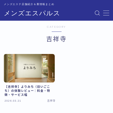
メンズエステ店舗紹介＆裏情報まとめ
メンズエスパルス
MENU
CATEGORY
記事一覧
吉祥寺
トップページ
恵比寿比較
五反田比較
【吉祥寺】よりみち（旧いごこ
新宿比較
ち）の体験レビュー｜料金・特
徴・サービス幅
2026.03.21
吉祥寺
池袋比較