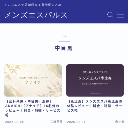
メンズエステ店舗紹介＆裏情報まとめ
メンズエスパルス
MENU
TAG
記事一覧
中目黒
トップページ
恵比寿比較
五反田比較
【三軒茶屋・中目黒・渋谷】
【恵比寿】メンズエスパ恵比寿の
新宿比較
ANAICHI（アナイチ）16名分の
体験レビュー｜料金・特徴・サー
レビュー｜料金・特徴・サービス
ビス幅
幅
池袋比較
2026.08.08
三軒茶屋
2026.03.01
恵比寿