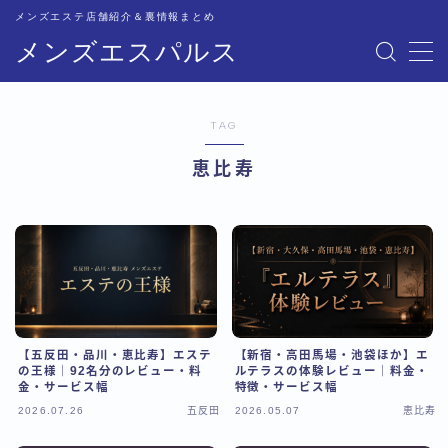
メンズエステ店舗紹介＆裏情報まとめ
メンズエスパルス
MENU
TAG
記事一覧
恵比寿
トップページ
恵比寿比較
五反田比較
【五反田・品川・恵比寿】エステ
【新宿・高田馬場・池袋ほか】エ
新宿比較
の王様｜92名分のレビュー・料
ルテラスの体験レビュー｜料金・
金・サービス幅
特徴・サービス幅
2026.07.26
五反田
2026.05.07
恵比寿
池袋比較