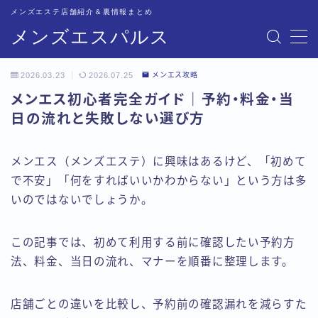
メンズエステ店舗紹介＆裏情報まとめ
メンズエスパルス
MENU
2026.03.23
2026.07.25
メンエス攻略
記事一覧
メンエス初心者完全ガイド｜予約・料金・当
日の流れと失敗しない選び方
トップページ
メンエス（メンズエステ）に興味はあるけど、「初めて
恵比寿比較
で不安」「何をすればいいかわからない」という方は多
いのではないでしょうか。
五反田比較
この記事では、初めて利用する前に確認したい予約方
新宿比較
法、料金、当日の流れ、マナーを順番に整理します。
池袋比較
店舗ごとの違いを比較し、予約前の確認漏れを減らすた