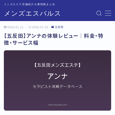
メンズエステ店舗紹介＆裏情報まとめ
メンズエスパルス
MENU
2026.01.11
2026.07.25
五反田
記事一覧
【五反田】アンナの体験レビュー｜料金・特
徴・サービス幅
トップページ
恵比寿比較
五反田比較
新宿比較
池袋比較