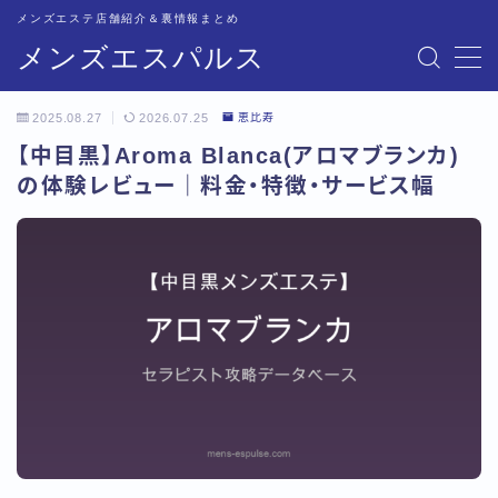
メンズエステ店舗紹介＆裏情報まとめ
メンズエスパルス
MENU
2025.08.27
2026.07.25
恵比寿
記事一覧
【中目黒】Aroma Blanca(アロマブランカ)
の体験レビュー｜料金・特徴・サービス幅
トップページ
恵比寿比較
五反田比較
新宿比較
池袋比較