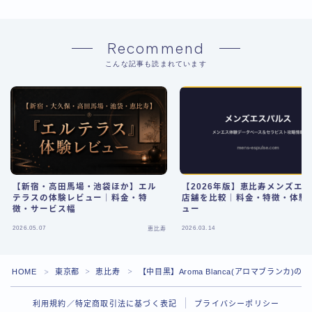
Recommend
こんな記事も読まれています
【新宿・高田馬場・池袋ほか】エル
【2026年版】恵比寿メンズエス
テラスの体験レビュー｜料金・特
店舗を比較｜料金・特徴・体験
徴・サービス幅
ュー
2026.05.07
2026.03.14
恵比寿
Follow Me
HOME
東京都
恵比寿
【中目黒】Aroma Blanca(アロマブランカ
＞
＞
＞
利用規約／特定商取引法に基づく表記
プライバシーポリシー