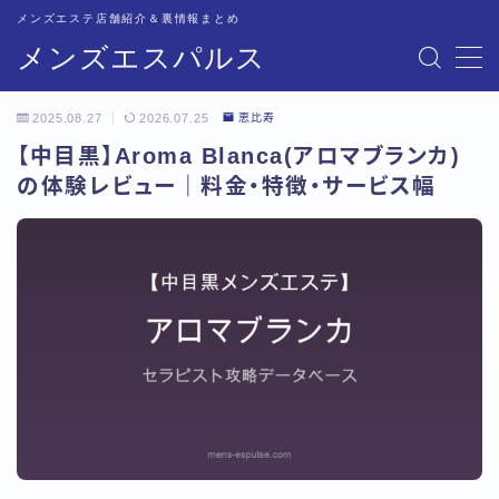
メンズエステ店舗紹介＆裏情報まとめ
メンズエスパルス
MENU
2025.08.27
2026.07.25
恵比寿
記事一覧
【中目黒】Aroma Blanca(アロマブランカ)
の体験レビュー｜料金・特徴・サービス幅
トップページ
恵比寿比較
五反田比較
新宿比較
池袋比較