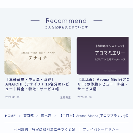
Recommend
こんな記事も読まれています
【三軒茶屋・中目黒・渋谷】
【恵比寿】Aroma Miely(ア
ANAICHI（アナイチ）16名分のレビ
リー)の体験レビュー｜料金・
ュー｜料金・特徴・サービス幅
サービス幅
2026.08.08
2025.08.26
三軒茶屋
Follow Me
HOME
東京都
恵比寿
【中目黒】Aroma Blanca(アロマブランカ
＞
＞
＞
利用規約／特定商取引法に基づく表記
プライバシーポリシー