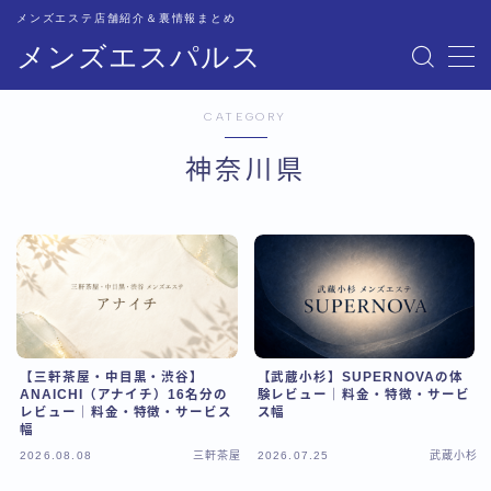
メンズエステ店舗紹介＆裏情報まとめ
メンズエスパルス
MENU
CATEGORY
記事一覧
神奈川県
トップページ
恵比寿比較
五反田比較
【三軒茶屋・中目黒・渋谷】
【武蔵小杉】SUPERNOVAの体
新宿比較
ANAICHI（アナイチ）16名分の
験レビュー｜料金・特徴・サービ
レビュー｜料金・特徴・サービス
ス幅
幅
池袋比較
2026.08.08
三軒茶屋
2026.07.25
武蔵小杉