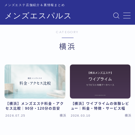
メンズエステ店舗紹介＆裏情報まとめ
メンズエスパルス
MENU
CATEGORY
記事一覧
横浜
トップページ
恵比寿比較
五反田比較
【横浜】メンズエステ料金・アク
【横浜】ワイプライムの体験レビ
新宿比較
セス比較｜90分・120分の目安
ュー｜料金・特徴・サービス幅
2026.07.25
横浜
2026.03.10
横浜
池袋比較